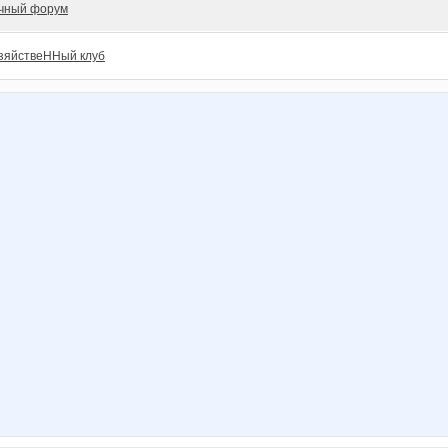
чный форум
зяйствеННый клуб