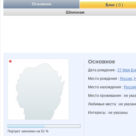
Основное
Блог
( 0 )
Шпионаж
Основное
Дата рождения :
27 Мая
Бл
Место рождения :
Россия
,
Н
Место нахождения :
Россия
Место проживания : не ука
Любимые места : не указа
Интересы : не указаны
Портрет заполнен на 51 %