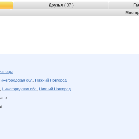
Друзья
( 37 )
Га
Мне н
изнецы
ижегородская обл.
,
Нижний Новгород
,
Нижегородская обл.
,
Нижний Новгород
зано
ны