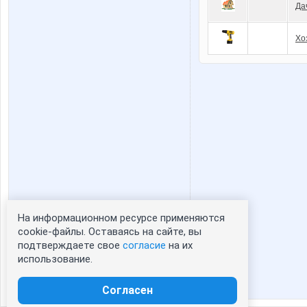
Да
Хо
На информационном ресурсе применяются
Статистика портрета:
cookie-файлы. Оставаясь на сайте, вы
подтверждаете свое
согласие
на их
сейчас просматривают портрет - 0
использование.
зарегистрированные пользователи
посетившие портрет за 7 дней - 0
Согласен