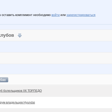
ы оставить комплимент необходимо
войти
или
зарегистрироваться
 клубов
убах
уб болельщиков ХК ТОРПЕДО
рум владельцев Hyundai