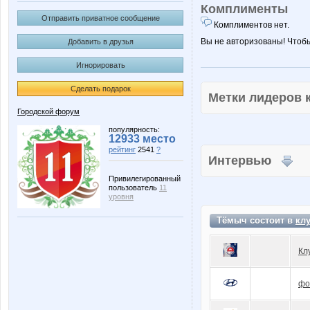
Комплименты
Отправить приватное сообщение
Комплиментов нет.
Вы не авторизованы! Чтоб
Добавить в друзья
Игнорировать
Сделать подарок
Метки лидеров
Городской форум
популярность:
12933 место
рейтинг
2541
?
Интервью
Привилегированный
пользователь
11
уровня
Тёмыч состоит в
кл
Кл
фо