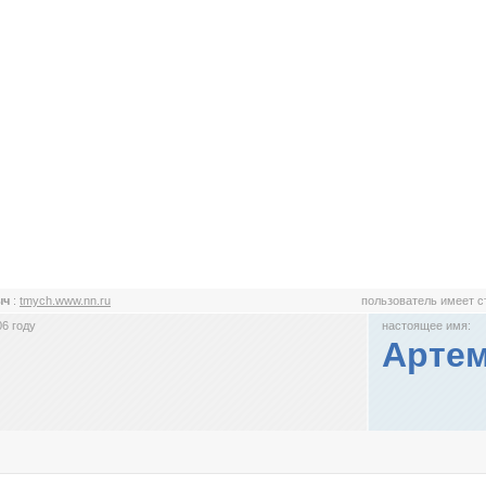
ыч
:
tmych.www.nn.ru
пользователь имеет 
6 году
настоящее имя:
Артем