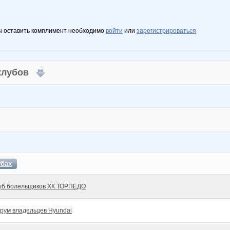
ы оставить комплимент необходимо
войти
или
зарегистрироваться
 клубов
убах
уб болельщиков ХК ТОРПЕДО
рум владельцев Hyundai