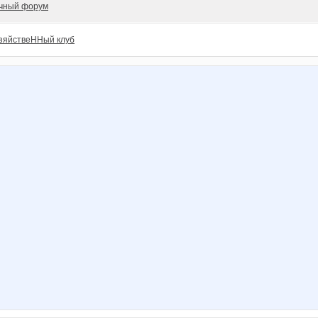
чный форум
зяйствеННый клуб