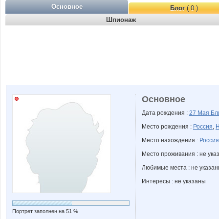
Основное
Блог
( 0 )
Шпионаж
Основное
Дата рождения :
27 Мая
Бл
Место рождения :
Россия
,
Н
Место нахождения :
Россия
Место проживания : не ука
Любимые места : не указа
Интересы : не указаны
Портрет заполнен на 51 %