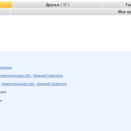
Друзья
( 37 )
Га
Мне н
изнецы
ижегородская обл.
,
Нижний Новгород
,
Нижегородская обл.
,
Нижний Новгород
зано
ны