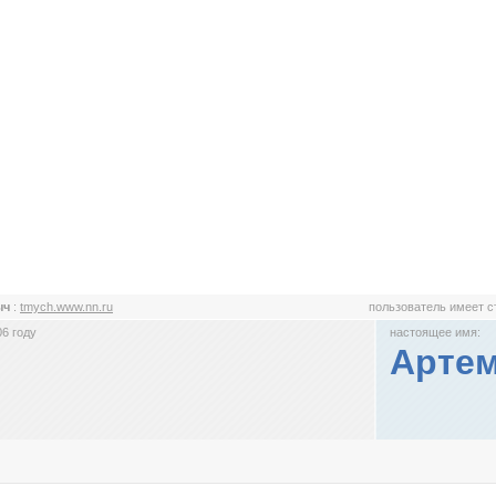
ыч
:
tmych.www.nn.ru
пользователь имеет 
6 году
настоящее имя:
Артем