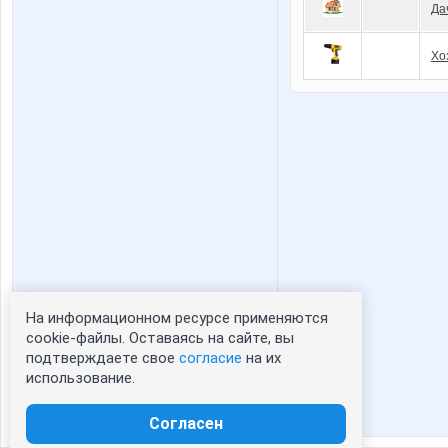
Да
Хо
На информационном ресурсе применяются
Статистика портрета:
cookie-файлы. Оставаясь на сайте, вы
подтверждаете свое
согласие
на их
сейчас просматривают портрет - 0
использование.
зарегистрированные пользователи
посетившие портрет за 7 дней - 0
Согласен