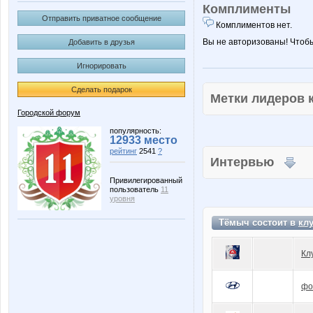
Комплименты
Отправить приватное сообщение
Комплиментов нет.
Вы не авторизованы! Чтоб
Добавить в друзья
Игнорировать
Сделать подарок
Метки лидеров
Городской форум
популярность:
12933 место
рейтинг
2541
?
Интервью
Привилегированный
пользователь
11
уровня
Тёмыч состоит в
кл
Кл
фо